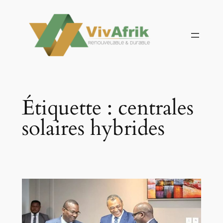
Aller
au
contenu
Étiquette :
centrales
solaires hybrides