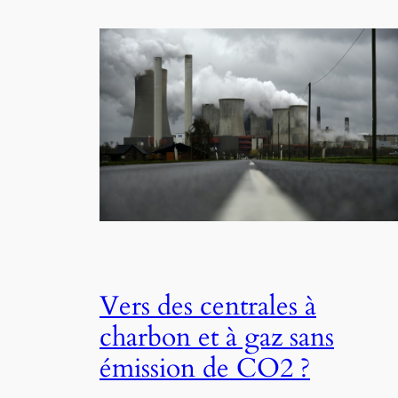
Vers des centrales à
charbon et à gaz sans
émission de CO2 ?