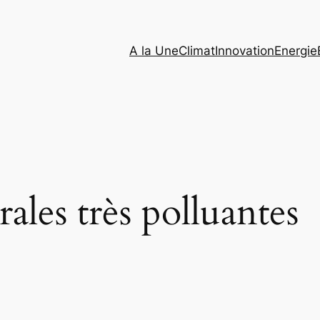
A la Une
Climat
Innovation
Energie
rales très polluantes