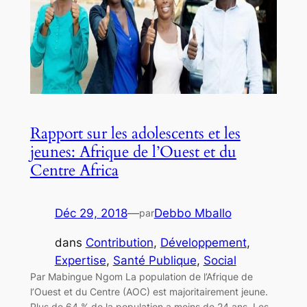
Rapport sur les adolescents et les
jeunes: Afrique de l’Ouest et du
Centre Africa
Déc 29, 2018
—
Debbo Mballo
par
dans
Contribution
, 
Développement
, 
Expertise
, 
Santé Publique
, 
Social
Par Mabingue Ngom La population de l’Afrique de
l’Ouest et du Centre (AOC) est majoritairement jeune.
Plus de 64 % de la population a moins de 24 ans. Les