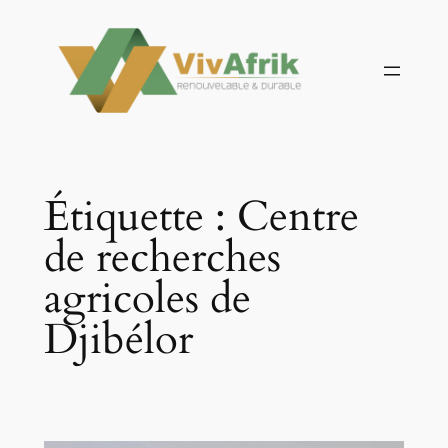
Aller
au
contenu
Étiquette :
Centre
de recherches
agricoles de
Djibélor