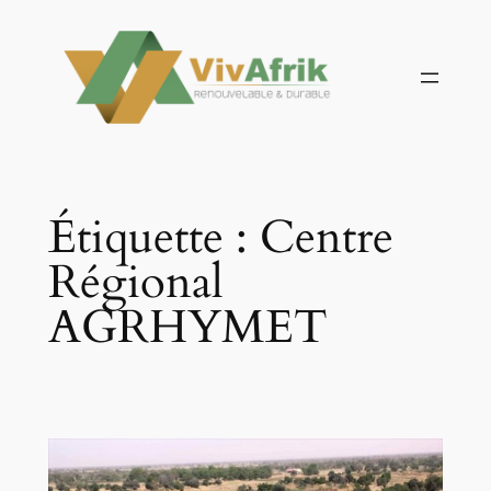
Aller
au
contenu
Étiquette :
Centre
Régional
AGRHYMET