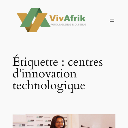
Aller
au
contenu
Étiquette :
centres
d’innovation
technologique