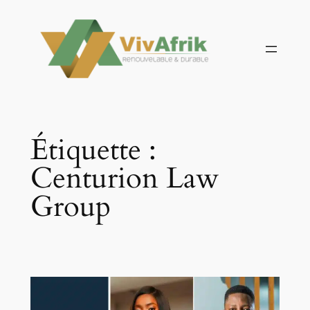
Aller
au
contenu
Étiquette :
Centurion Law
Group