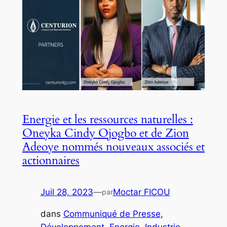
Energie et les ressources naturelles :
Oneyka Cindy Ojogbo et de Zion
Adeoye nommés nouveaux associés et
actionnaires
Juil 28, 2023
—
Moctar FICOU
par
dans
Communiqué de Presse
, 
Développement
, 
Energie
, 
Industrie
, 