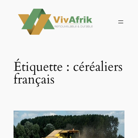
Aller
au
contenu
Étiquette :
céréaliers
français