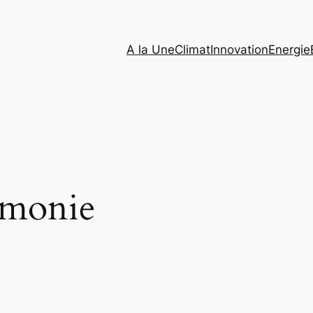
A la Une
Climat
Innovation
Energie
émonie