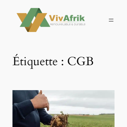
Aller
au
contenu
Étiquette :
CGB