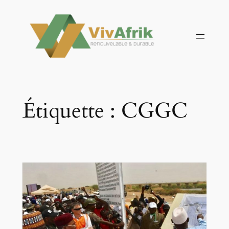
Aller
au
contenu
Étiquette :
CGGC