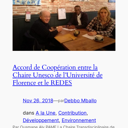
Accord de Coopération entre la
Chaire Unesco de l’Université de
Florence et le REDES
Nov 26, 2018
—
Debbo Mballo
par
dans
A la Une
, 
Contribution
, 
Développement
, 
Environnement
Par Ousmane Aly PAME La Chaire Transdisciplinaire de