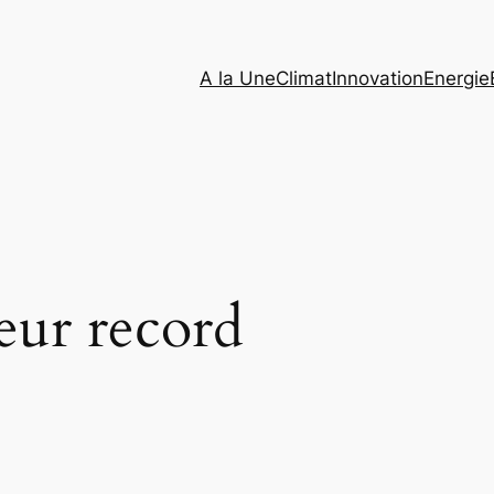
A la Une
Climat
Innovation
Energie
eur record