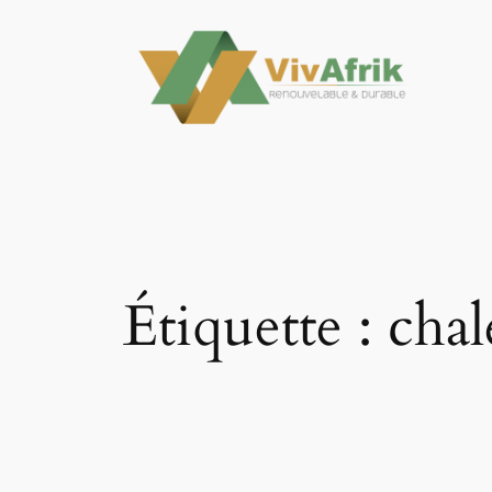
Aller
au
contenu
Étiquette :
chal