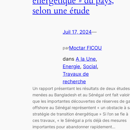
énergétique » du pays,
selon une étude
Juil 17, 2024
—
Moctar FICOU
par
dans
A la Une
, 
Energie
, 
Social
, 
Travaux de
recherche
Un rapport présentant les résultats de deux études
menées au Bangladesh et au Sénégal ont fait valoir
que les importantes découvertes de réserves de g
offshore au Sénégal représentent « un obstacle à s
stratégie de transition énergétique » Si l’on se fie à
ces travaux, « le Sénégal a pris déjà des mesures
importantes pour abandonner rapidement…