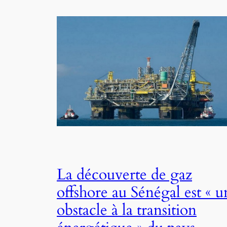
La découverte de gaz
offshore au Sénégal est « u
obstacle à la transition