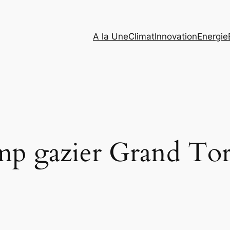
A la Une
Climat
Innovation
Energie
mp gazier Grand To