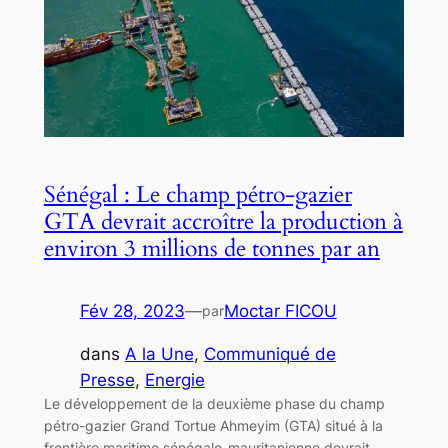
Sénégal : Le champ pétro-gazier
GTA devrait accroître la production à
environ 3 millions de tonnes par an
Fév 28, 2023
—
Moctar FICOU
par
dans
A la Une
, 
Communiqué de
Presse
, 
Energie
Le développement de la deuxième phase du champ
pétro-gazier Grand Tortue Ahmeyim (GTA) situé à la
frontière maritime sénégalo-mauritanienne devrait