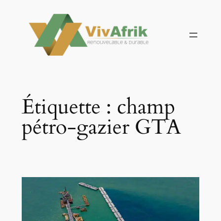
Aller
au
contenu
Étiquette :
champ
pétro-gazier GTA