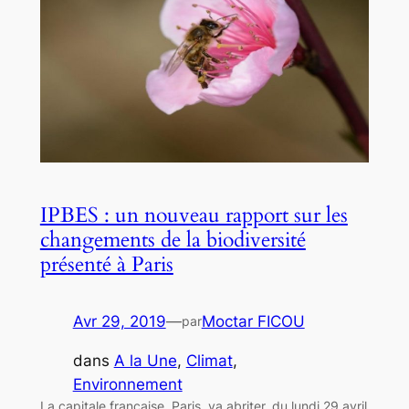
IPBES : un nouveau rapport sur les
changements de la biodiversité
présenté à Paris
Avr 29, 2019
—
Moctar FICOU
par
dans
A la Une
, 
Climat
, 
Environnement
La capitale française, Paris, va abriter, du lundi 29 avril