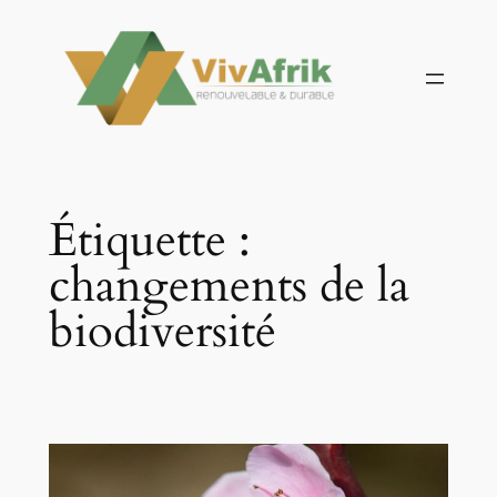
Aller
au
contenu
Étiquette :
changements de la
biodiversité