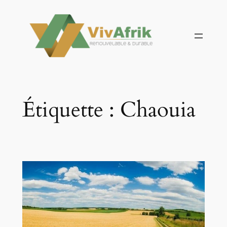
Aller
au
contenu
Étiquette :
Chaouia