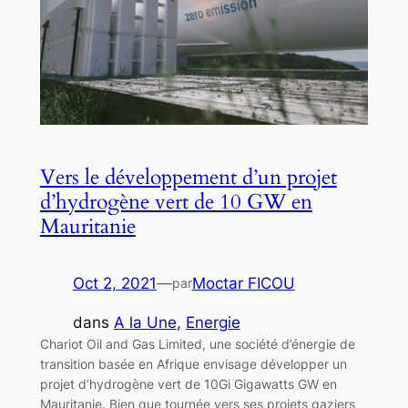
Vers le développement d’un projet
d’hydrogène vert de 10 GW en
Mauritanie
Oct 2, 2021
—
Moctar FICOU
par
dans
A la Une
, 
Energie
Chariot Oil and Gas Limited, une société d’énergie de
transition basée en Afrique envisage développer un
projet d’hydrogène vert de 10Gi Gigawatts GW en
Mauritanie. Bien que tournée vers ses projets gaziers