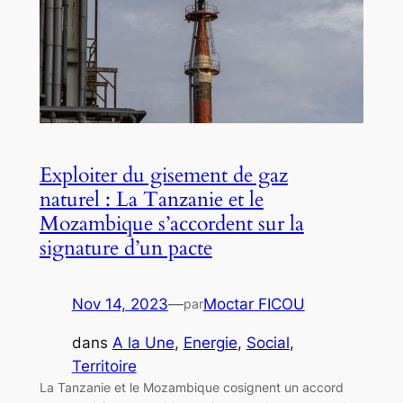
Exploiter du gisement de gaz
naturel : La Tanzanie et le
Mozambique s’accordent sur la
signature d’un pacte
Nov 14, 2023
—
Moctar FICOU
par
dans
A la Une
, 
Energie
, 
Social
, 
Territoire
La Tanzanie et le Mozambique cosignent un accord