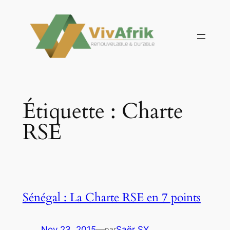
Aller
au
contenu
Étiquette :
Charte
RSE
Sénégal : La Charte RSE en 7 points
Nov 23, 2015
—
Saër SY
par