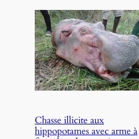
Chasse illicite aux
hippopotames avec arme à