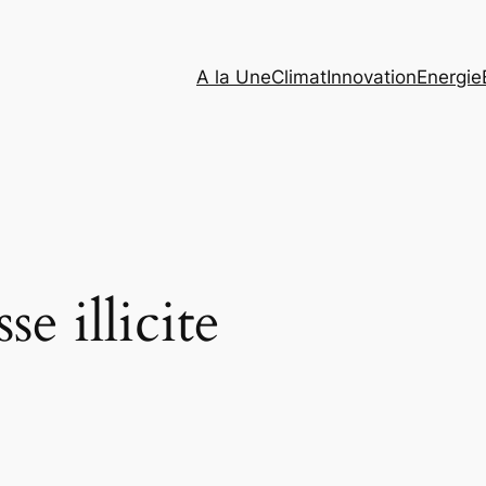
A la Une
Climat
Innovation
Energie
se illicite