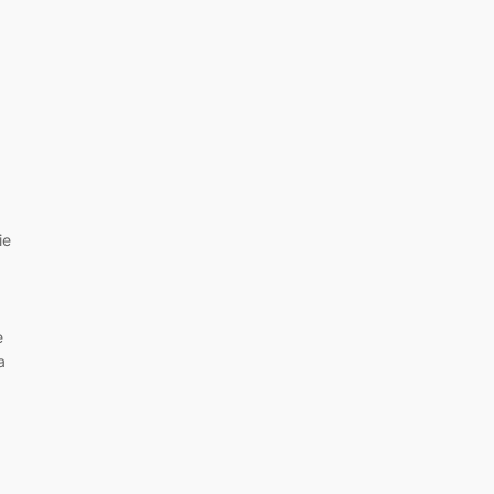
ie
e
a