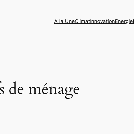
A la Une
Climat
Innovation
Energie
fs de ménage