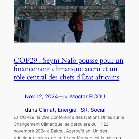
COP29 : Seyni Nafo pousse pour un
financement climatique accru et un
rôle central des chefs d’État africains
Nov 12, 2024
—
Moctar FICOU
par
dans
Climat
, 
Energie
, 
ISR
, 
Social
La COP29, la 29e Conférence des Nations Unies sur le
Changement Climatique, se déroulera du 11 22
novembre 2024 à Bakou, Azerbaïdjan. Un des
principaux enjeux de cette conférence est la mise en