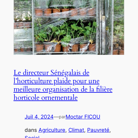
Le directeur Sénégalais de
l’horticulture plaide pour une
meilleure organisation de la filière
horticole ornementale
Juil 4, 2024
—
Moctar FICOU
par
dans
Agriculture
, 
Climat
, 
Pauvreté
, 
Social