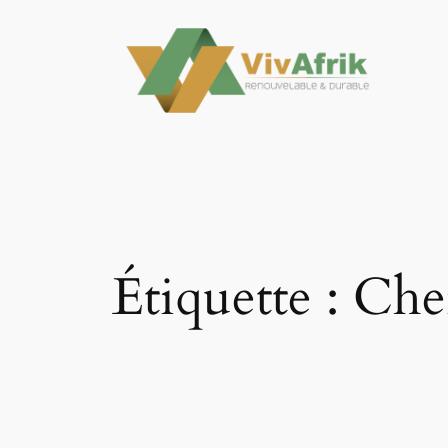
Aller
au
contenu
Étiquette :
Che