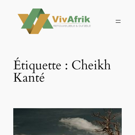
Aller
au
contenu
Étiquette :
Cheikh
Kanté