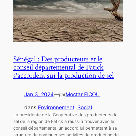
Sénégal : Des producteurs et le
conseil départemental de Fatick
s’accordent sur la production de sel
Jan 3, 2024
—
Moctar FICOU
par
dans
Environnement
, 
Social
La présidente de la Coopérative des producteurs de
sel de la région de Fatick a réussi à trouver avec le
conseil départemental un accord lui permettant à sa
structure de continuer ses activités de production de