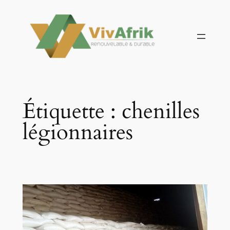
Aller
au
contenu
Étiquette :
chenilles
légionnaires