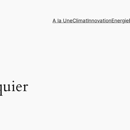
A la Une
Climat
Innovation
Energie
quier