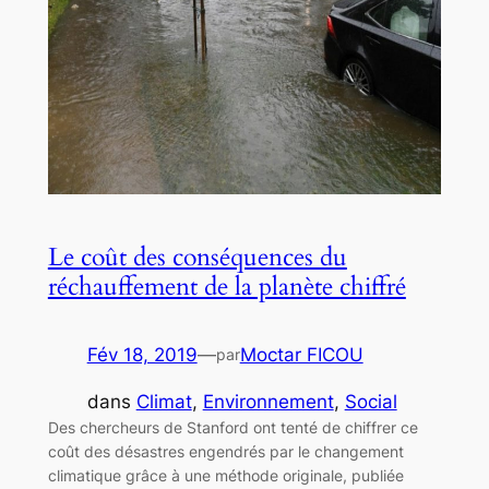
Le coût des conséquences du
réchauffement de la planète chiffré
Fév 18, 2019
—
Moctar FICOU
par
dans
Climat
, 
Environnement
, 
Social
Des chercheurs de Stanford ont tenté de chiffrer ce
coût des désastres engendrés par le changement
climatique grâce à une méthode originale, publiée