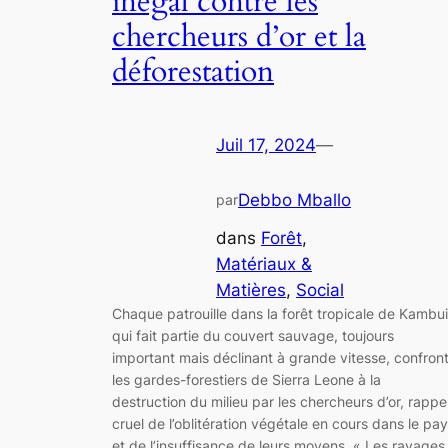
inégal contre les
chercheurs d’or et la
déforestation
Juil 17, 2024
—
Debbo Mballo
par
dans
Forêt
, 
Matériaux &
Matières
, 
Social
Chaque patrouille dans la forêt tropicale de Kambui
qui fait partie du couvert sauvage, toujours
important mais déclinant à grande vitesse, confron
les gardes-forestiers de Sierra Leone à la
destruction du milieu par les chercheurs d’or, rappe
cruel de l’oblitération végétale en cours dans le pa
et de l’insuffisance de leurs moyens. « Les ravages