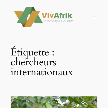
Aller
au
contenu
Étiquette :
chercheurs
internationaux