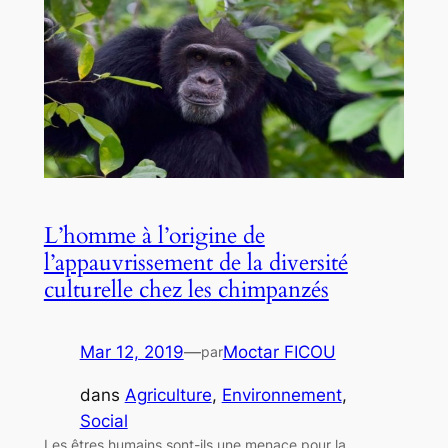
L’homme à l’origine de
l’appauvrissement de la diversité
culturelle chez les chimpanzés
Mar 12, 2019
—
Moctar FICOU
par
dans
Agriculture
, 
Environnement
, 
Social
Les êtres humains sont-ils une menace pour la