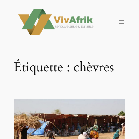
Aller
au
contenu
Étiquette :
chèvres