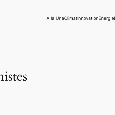
A la Une
Climat
Innovation
Energie
istes