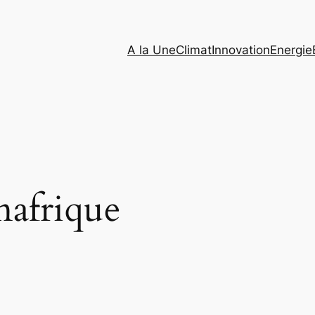
A la Une
Climat
Innovation
Energie
nafrique