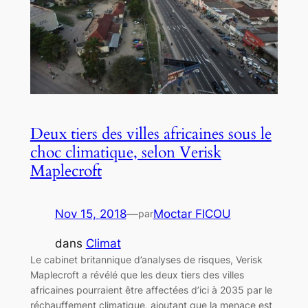
Deux tiers des villes africaines sous le
choc climatique, selon Verisk
Maplecroft
Nov 15, 2018
—
Moctar FICOU
par
dans
Climat
Le cabinet britannique d’analyses de risques, Verisk
Maplecroft a révélé que les deux tiers des villes
africaines pourraient être affectées d’ici à 2035 par le
réchauffement climatique, ajoutant que la menace est