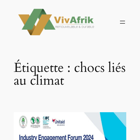
Aller
au
contenu
Étiquette :
chocs liés
au climat