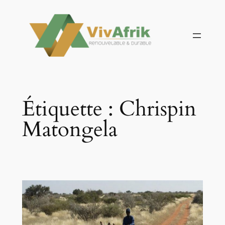
Aller
au
contenu
Étiquette :
Chrispin
Matongela