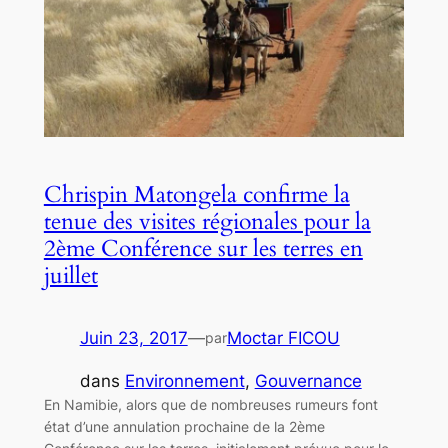
Chrispin Matongela confirme la
tenue des visites régionales pour la
2ème Conférence sur les terres en
juillet
Juin 23, 2017
—
Moctar FICOU
par
dans
Environnement
, 
Gouvernance
En Namibie, alors que de nombreuses rumeurs font
état d’une annulation prochaine de la 2ème