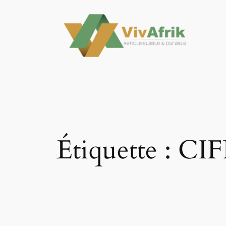
Aller
au
contenu
Étiquette :
CIF