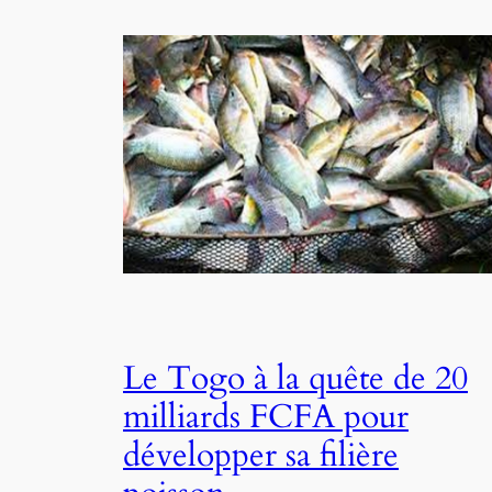
Le Togo à la quête de 20
milliards FCFA pour
développer sa filière