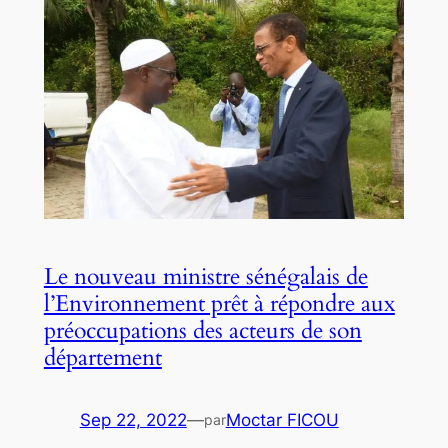
Le nouveau ministre sénégalais de
l’Environnement prêt à répondre aux
préoccupations des acteurs de son
département
Sep 22, 2022
—
Moctar FICOU
par