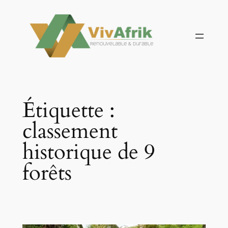
Aller
au
contenu
Étiquette :
classement
historique de 9
forêts