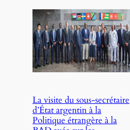
La visite du sous-secrétaire
d’État argentin à la
Politique étrangère à la