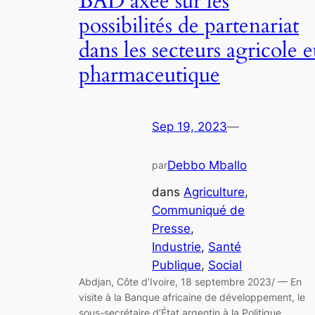
BAD axée sur les
possibilités de partenariat
dans les secteurs agricole e
pharmaceutique
Sep 19, 2023
—
Debbo Mballo
par
dans
Agriculture
, 
Communiqué de
Presse
, 
Industrie
, 
Santé
Publique
, 
Social
Abdjan, Côte d’Ivoire, 18 septembre 2023/ — En
visite à la Banque africaine de développement, le
sous-secrétaire d’État argentin à la Politique