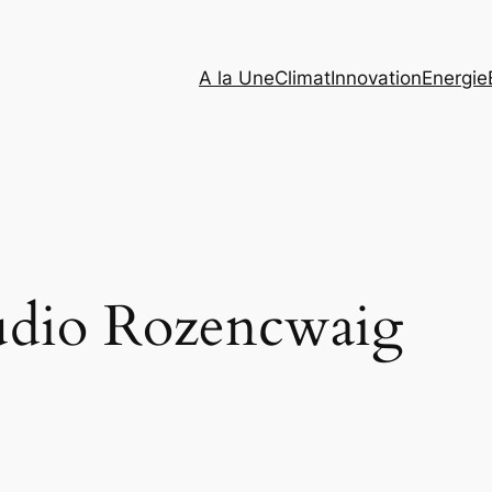
A la Une
Climat
Innovation
Energie
udio Rozencwaig