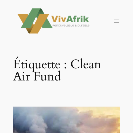
Aller
au
contenu
Étiquette :
Clean
Air Fund