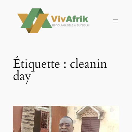
Aller
au
contenu
Étiquette :
cleanin
day