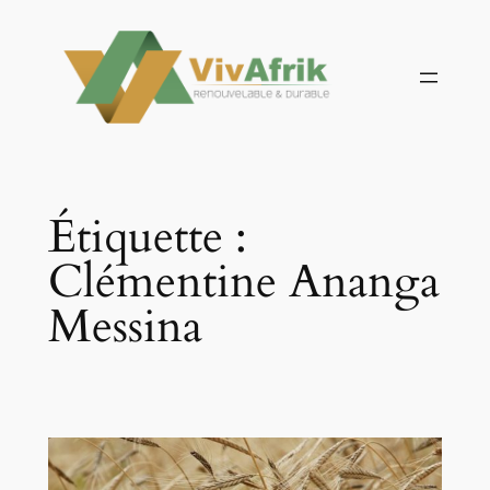
Aller
au
contenu
Étiquette :
Clémentine Ananga
Messina