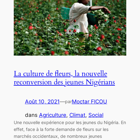
La culture de fleurs, la nouvelle
reconversion des jeunes Nigérians
Août 10, 2021
—
Moctar FICOU
par
dans
Agriculture
, 
Climat
, 
Social
Une nouvelle expérience pour les jeunes du Nigéria. En
effet, face à la forte demande de fleurs sur les
marchés occidentaux, de nombreux jeunes