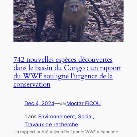
742 nouvelles espèces découvertes
dans le bassin du Congo : un rapport
du WWF souligne l’urgence de la
conservation
Déc 4, 2024
—
Moctar FICOU
par
dans
Environnement
, 
Social
, 
Travaux de recherche
Un rapport publié aujourd’hui par le WWF à Yaoundé