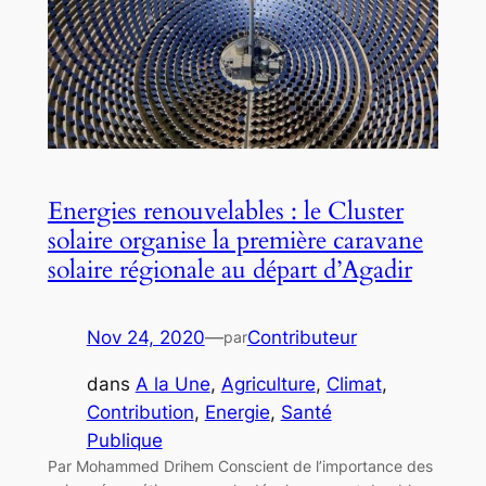
Energies renouvelables : le Cluster
solaire organise la première caravane
solaire régionale au départ d’Agadir
Nov 24, 2020
—
Contributeur
par
dans
A la Une
, 
Agriculture
, 
Climat
, 
Contribution
, 
Energie
, 
Santé
Publique
Par Mohammed Drihem Conscient de l’importance des