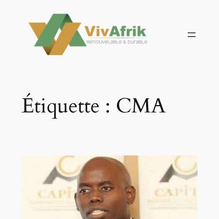
Aller
au
contenu
Étiquette :
CMA