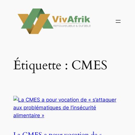
Aller
au
contenu
Étiquette :
CMES
La CMES a pour vocation de «