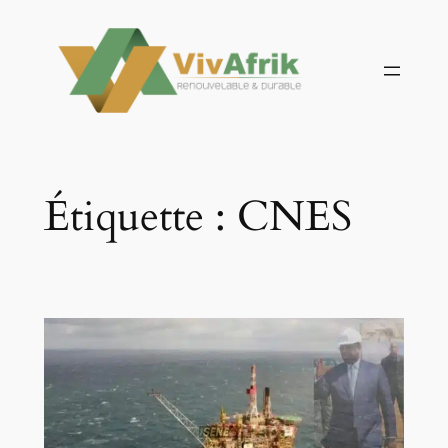
Aller
au
contenu
Étiquette :
CNES