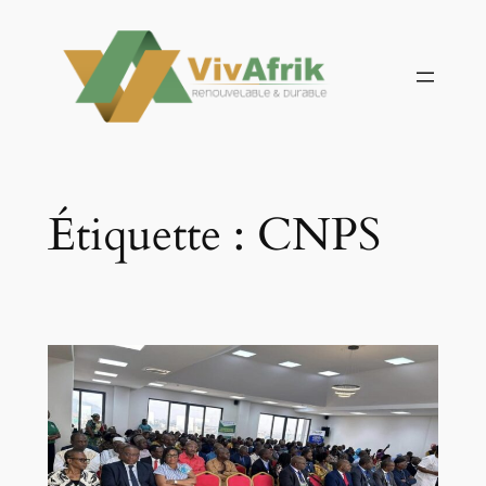
Aller
au
contenu
Étiquette :
CNPS